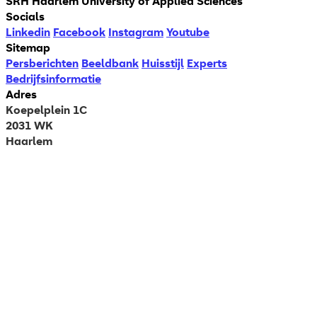
SRH Haarlem University of Applied Sciences
Socials
Linkedin
Facebook
Instagram
Youtube
Sitemap
Persberichten
Beeldbank
Huisstijl
Experts
Bedrijfsinformatie
Adres
Koepelplein 1C
2031 WK
Haarlem