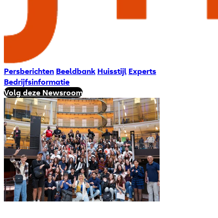
Persberichten
Beeldbank
Huisstijl
Experts
Bedrijfsinformatie
Volg deze Newsroom